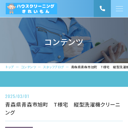
トップ
ピックアップ
コンテンツ
きれいもんについて
特徴
トップ
コンテンツ
スタッフブログ
青森県青森市旭町 T様宅 縦型洗濯
事業内容
お知らせ
コンテンツ
2025/03/01
事業概要
青森県青森市旭町 T様宅 縦型洗濯機クリーニ
ング
お知らせ一覧